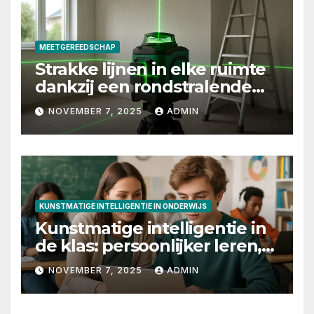
MEETGEREEDSCHAP
Strakke lijnen in elke ruimte
dankzij een rondstralende
laserwaterpas
NOVEMBER 7, 2025
ADMIN
KUNSTMATIGE INTELLIGENTIE IN ONDERWIJS
Kunstmatige intelligentie in
de klas: persoonlijker leren,
slimmere feedback en
NOVEMBER 7, 2025
ADMIN
betere toetsing