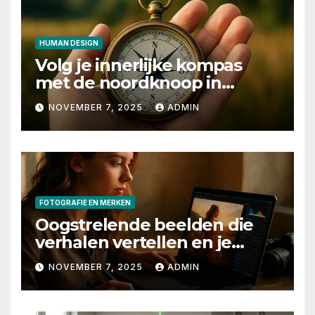
HUMAN DESIGN
Volg je innerlijke kompas
met de noordknoop in
human design
NOVEMBER 7, 2025
ADMIN
FOTOGRAFIE EN MERKEN
Oogstrelende beelden die
verhalen vertellen en je
merk laten stralen
NOVEMBER 7, 2025
ADMIN