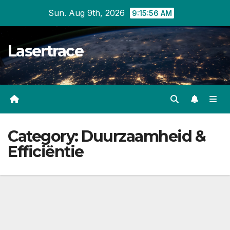
Skip
Sun. Aug 9th, 2026
9:15:57 AM
to
content
Lasertrace
Category:
Duurzaamheid &
Efficiëntie