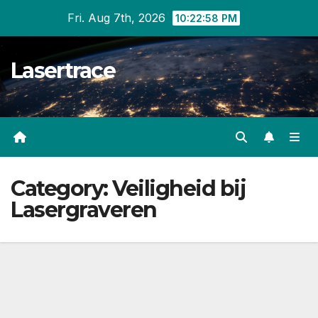
Skip
Fri. Aug 7th, 2026
10:22:58 PM
to
content
Lasertrace
Category:
Veiligheid bij
Lasergraveren