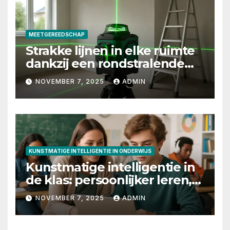
MEETGEREEDSCHAP
Strakke lijnen in elke ruimte
dankzij een rondstralende
laserwaterpas
NOVEMBER 7, 2025
ADMIN
KUNSTMATIGE INTELLIGENTIE IN ONDERWIJS
Kunstmatige intelligentie in
de klas: persoonlijker leren,
slimmere feedback en
NOVEMBER 7, 2025
ADMIN
betere toetsing