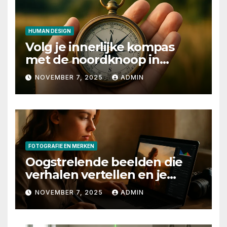
HUMAN DESIGN
Volg je innerlijke kompas
met de noordknoop in
human design
NOVEMBER 7, 2025
ADMIN
FOTOGRAFIE EN MERKEN
Oogstrelende beelden die
verhalen vertellen en je
merk laten stralen
NOVEMBER 7, 2025
ADMIN