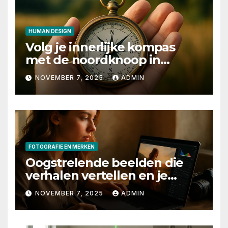
HUMAN DESIGN
Volg je innerlijke kompas
met de noordknoop in
human design
NOVEMBER 7, 2025
ADMIN
FOTOGRAFIE EN MERKEN
Oogstrelende beelden die
verhalen vertellen en je
merk laten stralen
NOVEMBER 7, 2025
ADMIN