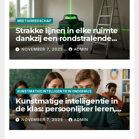
MEETGEREEDSCHAP
Strakke lijnen in elke ruimte
dankzij een rondstralende
laserwaterpas
NOVEMBER 7, 2025
ADMIN
KUNSTMATIGE INTELLIGENTIE IN ONDERWIJS
Kunstmatige intelligentie in
de klas: persoonlijker leren,
slimmere feedback en
NOVEMBER 7, 2025
ADMIN
betere toetsing