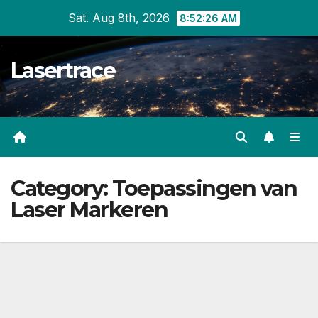
Skip
Sat. Aug 8th, 2026
8:52:27 AM
to
content
Lasertrace
Category:
Toepassingen van
Laser Markeren