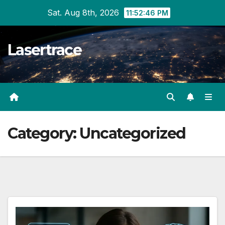
Skip
Sat. Aug 8th, 2026
11:52:47 PM
to
content
Lasertrace
Category:
Uncategorized