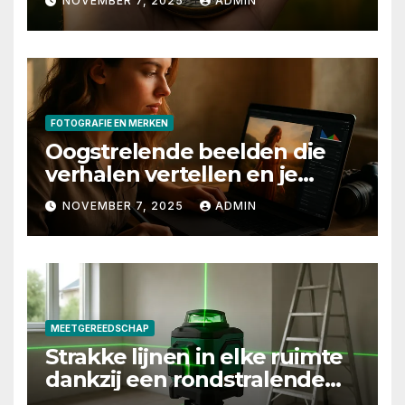
NOVEMBER 7, 2025
ADMIN
FOTOGRAFIE EN MERKEN
Oogstrelende beelden die
verhalen vertellen en je
merk laten stralen
NOVEMBER 7, 2025
ADMIN
MEETGEREEDSCHAP
Strakke lijnen in elke ruimte
dankzij een rondstralende
laserwaterpas