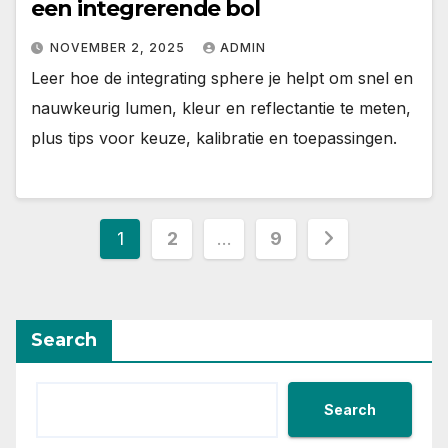
een integrerende bol
NOVEMBER 2, 2025
ADMIN
Leer hoe de integrating sphere je helpt om snel en
nauwkeurig lumen, kleur en reflectantie te meten,
plus tips voor keuze, kalibratie en toepassingen.
Posts
1
2
…
9
pagination
Search
Search