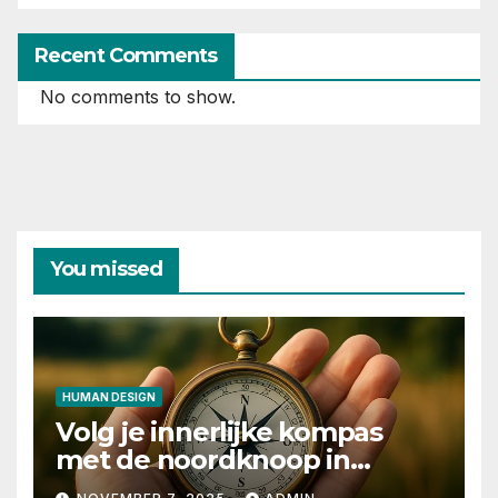
Recent Comments
No comments to show.
You missed
HUMAN DESIGN
Volg je innerlijke kompas
met de noordknoop in
human design