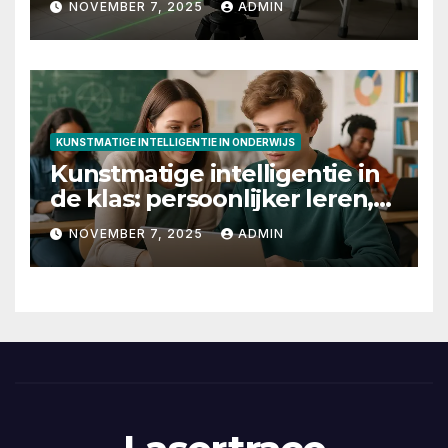
NOVEMBER 7, 2025
ADMIN
KUNSTMATIGE INTELLIGENTIE IN ONDERWIJS
Kunstmatige intelligentie in
de klas: persoonlijker leren,
slimmere feedback en
NOVEMBER 7, 2025
ADMIN
betere toetsing