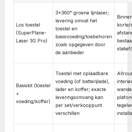
3×360° groene lijnlaser;
Binne
levering omvat het
Los toestel
korte/
toestel en
(SuperPlane-
afstan
basisvoeding/toebehoren
Laser 3G Pro)
besta
zoals opgegeven door
statief
de aanbieder
Toestel met oplaadbare
Allrou
voeding (of batterijlade),
interi
Basiskit (toestel
lader en koffer; exacte
wande
+
leveringsomvang kan
plafon
voeding/koffer)
per set/verkooppunt
tegelw
verschillen
install