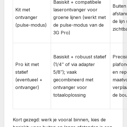
Basiskit + compatibele
Buiten
Kit met
laserontvanger voor
afstan
ontvanger
groene lijnen (werkt met
de lijn
(pulse-modus)
de pulse-modus van de
zichtba
3G Pro)
Basiskit + robuust statief
Precis
Pro kit met
(1/4″ of via adapter
plafon
statief
5/8″); vaak
en repe
(eventueel +
gecombineerd met
maatvo
ontvanger)
ontvanger voor
verpla
totaaloplossing
de bo
Kort gezegd: werk je vooral binnen, kies de