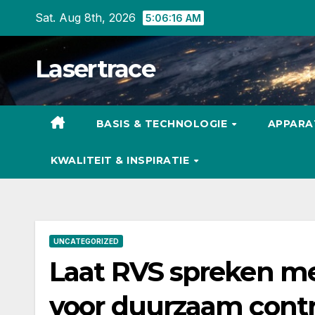
Skip
Sat. Aug 8th, 2026
5:06:17 AM
to
content
Lasertrace
BASIS & TECHNOLOGIE
APPARA
KWALITEIT & INSPIRATIE
UNCATEGORIZED
Laat RVS spreken me
voor duurzaam contr