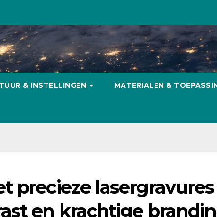
TUUR & INSTELLINGEN
MATERIALEN & TOEPASS
t precieze lasergravures
ast en krachtige brandi