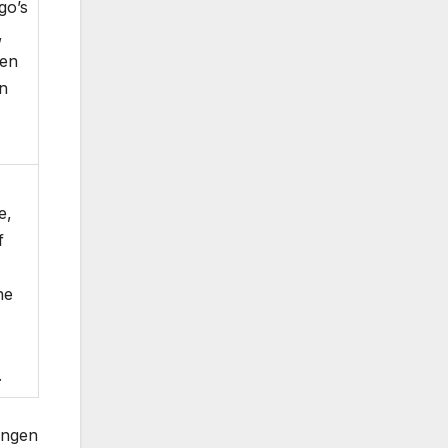
go’s
,
gen
en
e,
f
ne
.
ingen