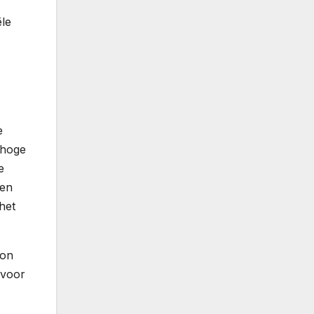
ële
e
 hoge
e
Een
het
oon
 voor