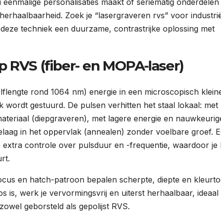
u eenmalige personalisaties maakt of seriematig onderdelen
n herhaalbaarheid. Zoek je “lasergraveren rvs” voor industri
 deze techniek een duurzame, contrastrijke oplossing met
p RVS (fiber- en MOPA-laser)
golflengte rond 1064 nm) energie in een microscopisch klein
k wordt gestuurd. De pulsen verhitten het staal lokaal: met
ateriaal (diepgraveren), met lagere energie en nauwkeurig
laag in het oppervlak (annealen) zonder voelbare groef. 
e extra controle over pulsduur en -frequentie, waardoor je 
rt.
ocus en hatch-patroon bepalen scherpte, diepte en kleurt
 is, werk je vervormingsvrij en uiterst herhaalbaar, ideaal
owel geborsteld als gepolijst RVS.