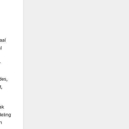
aal
l
r
des,
t,
ak
eling
n