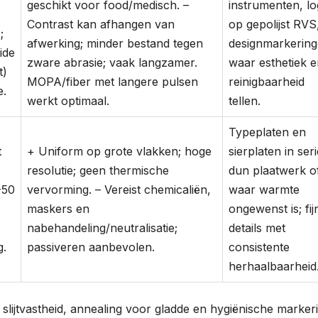
geschikt voor food/medisch. –
instrumenten, lo
Contrast kan afhangen van
op gepolijst RVS
;
afwerking; minder bestand tegen
designmarkerin
ide
zware abrasie; vaak langzamer.
waar esthetiek 
t)
MOPA/fiber met langere pulsen
reinigbaarheid
e.
werkt optimaal.
tellen.
Typeplaten en
t
+ Uniform op grote vlakken; hoge
sierplaten in seri
resolutie; geen thermische
dun plaatwerk o
-50
vervorming. – Vereist chemicaliën,
waar warmte
maskers en
ongewenst is; fij
nabehandeling/neutralisatie;
details met
g.
passiveren aanbevolen.
consistente
herhaalbaarheid
slijtvastheid, annealing voor gladde en hygiënische marker