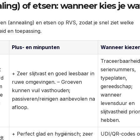
ing) of etsen: wanneer kies je wa
en (annealing) en etsen op RVS, zodat je snel ziet welke
eid en toepassing.
Plus- en minpunten
Wanneer kieze
Traceerbaarheid
t
serienummers,
+ Zeer slijtvast en goed leesbaar in
rd
typeplaten,
ruwe omgevingen. – Groeven
m
gereedschap;
kunnen vuil vasthouden;
de
wanneer
passiveren/reinigen aanbevolen na
g
levensduur en
afloop.
slijtvastheid prior
hebben.
+ Perfect glad en hygiënisch; zeer
UDI/QR-codes 
dt