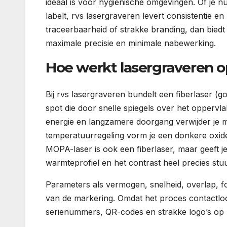
ideaal is voor hygiënische omgevingen. Of je n
labelt, rvs lasergraveren levert consistentie e
traceerbaarheid of strakke branding, dan biedt
maximale precisie en minimale nabewerking.
Hoe werkt lasergraveren o
Bij rvs lasergraveren bundelt een fiberlaser (
spot die door snelle spiegels over het oppervla
energie en langzamere doorgang verwijder je m
temperatuurregeling vorm je een donkere oxide
MOPA-laser is ook een fiberlaser, maar geeft j
warmteprofiel en het contrast heel precies stuu
Parameters als vermogen, snelheid, overlap, f
van de markering. Omdat het proces contactloos
serienummers, QR-codes en strakke logo’s op z