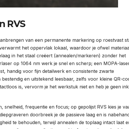
an RVS
 aanbrengen van een permanente markering op roestvast st
 verwarmt het oppervlak lokaal, waardoor je ofwel materiaa
aag in het staal creëert (annealen/markeren) zonder het
erlaser op 1064 nm werk je snel en scherp; een MOPA-lase
st, handig voor fijn detailwerk en consistente zwarte
ch bestendig en uitstekend leesbaar, zelfs voor kleine QR-co
ctloos is, vervorm je het werkstuk niet en heb je geen ink
n, snelheid, frequentie en focus; op gepolijst RVS kies je va
diepgraveren doorbreek je de passieve laag en is nabehand
heid te behouden, terwijl annealen de toplaag intact laat e